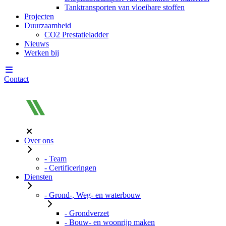
Tanktransporten van vloeibare stoffen
Projecten
Duurzaamheid
CO2 Prestatieladder
Nieuws
Werken bij
Contact
Over ons
- Team
- Certificeringen
Diensten
- Grond-, Weg- en waterbouw
- Grondverzet
- Bouw- en woonrijp maken