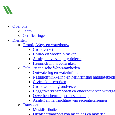
Over ons
Team
Certificeringen
Diensten
Grond-, Weg- en waterbouw
Grondverzet
Bouw- en woonrijp maken
Aanleg en vervanging riolering
Herinrichting woonwijken
Cultuurtechnische Werkzaamheden
Ontwatering en waterinfiltratie
Natuurontwikkeling en herinrichting natuurgebied
Civiele kunstwerken
Grondwerk en grondverzet
Baggerwerkzaamheden en onderhoud van waterg
Oeverbescherming en beschoeiing
Aanleg en herinrichting van recreatieterreinen
Transport
Mestdistributie
Diepladertransport van machines en materieel