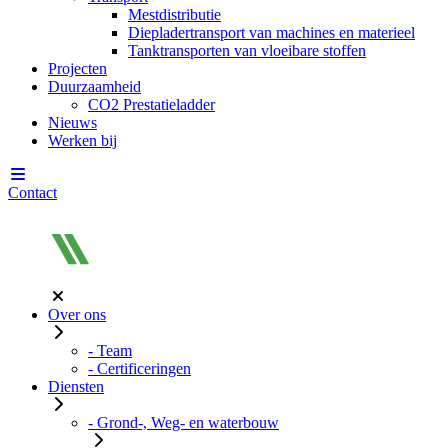
Mestdistributie
Diepladertransport van machines en materieel
Tanktransporten van vloeibare stoffen
Projecten
Duurzaamheid
CO2 Prestatieladder
Nieuws
Werken bij
Contact
Over ons
- Team
- Certificeringen
Diensten
- Grond-, Weg- en waterbouw