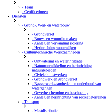
- Team
- Certificeringen
Diensten
- Grond-, Weg- en waterbouw
- Grondverzet
- Bouw- en woonrijp maken
- Aanleg en vervanging riolering
- Herinrichting woonwijken
- Cultuurtechnische Werkzaamheden
- Ontwatering en waterinfiltratie
- Natuurontwikkeling en herinrichting
natuurgebieden
- Civiele kunstwerken
- Grondwerk en grondverzet
- Baggerwerkzaamheden en onderhoud van
watergangen
- Oeverbescherming en beschoeiing
- Aanleg en herinrichting van recreatieterreinen
- Transport
- Mestdistributie