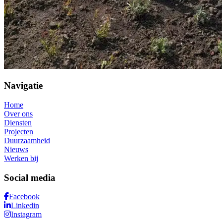
Navigatie
Home
Over ons
Diensten
Projecten
Duurzaamheid
Nieuws
Werken bij
Social media
Facebook
Linkedin
Instagram